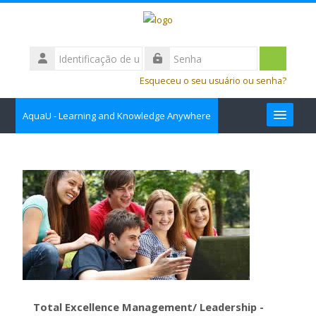
Ir para o conteúdo principal
Identificação
de
Acessar
Senha
usuário
Esqueceu o seu usuário ou senha?
AquaU - Learning and Knowledge Anywhere
about
Contact us
Course Catalog
Português - Brasil ‎(pt_br)‎
Buscar
cursos
Enviar
Total Excellence Management/ Leadership -